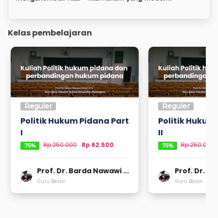
Kelas pembelajaran
Reguler
Reguler
Politik Hukum Pidana Part
Politik Hukum
I
II
Rp
250.000
Rp 62.500
Rp
250.000
75
%
75
%
Prof. Dr. Barda Nawawi ...
Prof. Dr. Ba
Guru Besar
Guru Besar