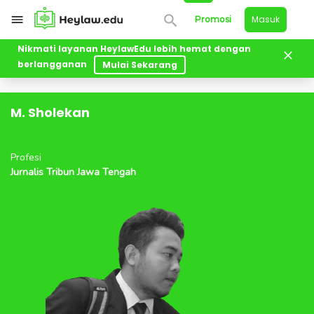
Masuk
Promosi
Nikmati layanan HeylawEdu lebih hemat dengan
berlangganan
All Lecturers
Mulai Sekarang
M. Sholekan
M. Sholekan
Profesi
Jurnalis Tribun Jawa Tengah