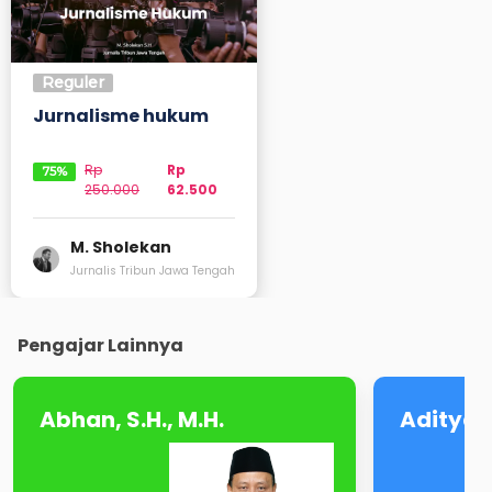
Reguler
Jurnalisme hukum
Rp
Rp
75
%
250.000
62.500
M. Sholekan
Jurnalis Tribun Jawa Tengah
Pengajar Lainnya
Abhan, S.H., M.H.
Aditya 