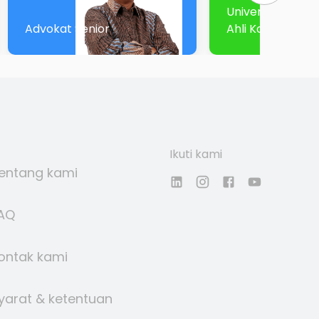
University sekali
Advokat Senior
Ahli Komisi III DP
Ikuti kami
entang kami
AQ
ontak kami
yarat & ketentuan