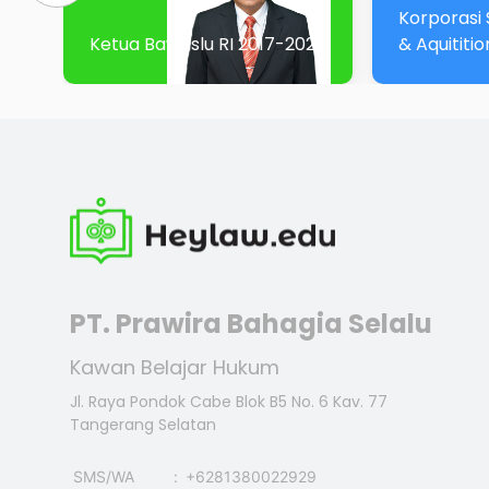
Korporasi 
Ketua Bawaslu RI 2017-2022
& Aquititio
PT. Prawira Bahagia Selalu
Kawan Belajar Hukum
Jl. Raya Pondok Cabe Blok B5 No. 6 Kav. 77
Tangerang Selatan
SMS/WA
:
+6281380022929