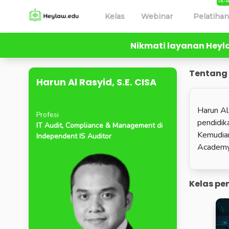
In-
Kelas
Webinar
Pelatiha
Nikmati layanan Hey
All Lecturers
Harun Al Rasyid, S.E. CISA
Tentang
Harun Al Rasyid, S.E. CISA
Harun Al
Profesi
pendidik
IT Audit, Compliance & Management di
Kemudian
Independent IS Auditor
Academy)
Kelas pe