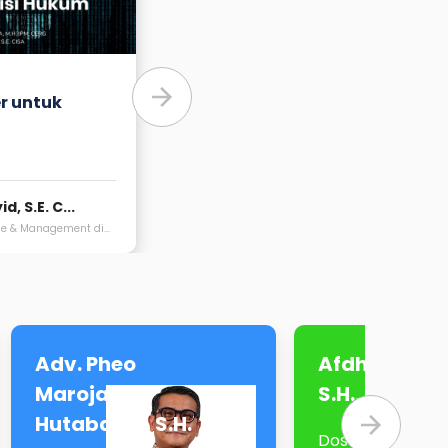
r untuk
d, S.E. C...
ce & Management di...
Adv. Pheo
Afdhal Maha
Marojahan
S.H., M.H.
Hutabarat, S.H.
Dosen di Podom