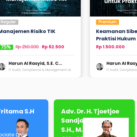
Reguler
Premium
Manajemen Risiko TIK
Keamanan Sibe
Praktisi Hukum
Rp
250.000
Rp 62.500
Rp 1.500.000
75
%
Harun Al Rasyid, S.E. C...
Harun Al Rasyi
IT Audit, Compliance & Management di...
IT Audit, Complian
Fritama S.H
Adv. Dr. H. Tjoetjoe
Sandjaja Hernanto,
S.H., M.H., CLA., CIL.,
ciate Divisi