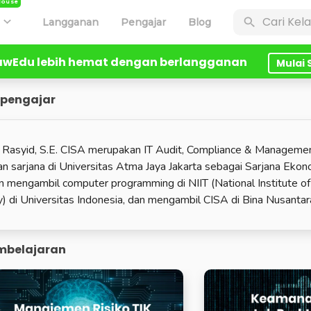
House
n
Langganan
Pengajar
Blog
lawEdu lebih hemat dengan berlangganan
Mulai
 pengajar
 Rasyid, S.E. CISA merupakan IT Audit, Compliance & Managemen
an sarjana di Universitas Atma Jaya Jakarta sebagai Sarjana Ek
 mengambil computer programming di NIIT (National Institute o
 di Universitas Indonesia, dan mengambil CISA di Bina Nusant
mbelajaran