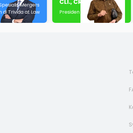
CLI., CRA.
Spesialis Mergers
n di Trivida at Law
Presiden KAI
T
F
K
S