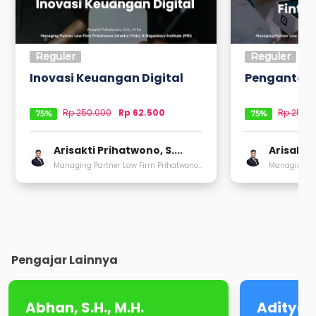
Reguler
Reguler
Inovasi Keuangan Digital
Pengantar 
Rp
250.000
Rp 62.500
Rp
250.
75
%
75
%
Arisakti Prihatwono, S....
Arisakti 
Managing Partner Law Firm Prihatwono...
Managing Par
Pengajar Lainnya
Abhan, S.H., M.H.
Aditya 