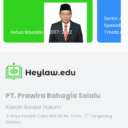
Senior Ass
Spesialis M
Ketua Bawaslu RI 2017-2022
Trivida at
PT. Prawira Bahagia Selalu
Kawan Belajar Hukum
Jl. Raya Pondok Cabe Blok B5 No. 6 Kav. 77 Tangerang
Selatan