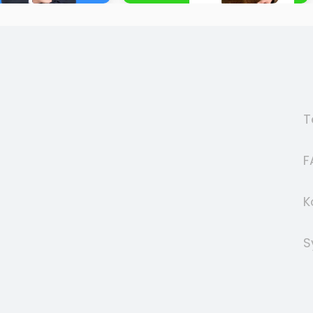
T
F
K
S