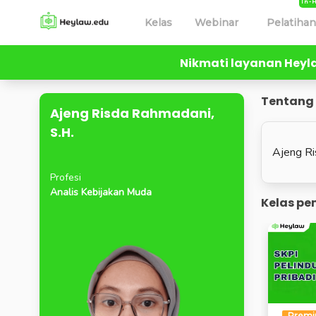
In-
Kelas
Webinar
Pelatiha
Nikmati layanan Hey
All Lecturers
Ajeng Risda Rahmadani, S.H.
Tentang
Ajeng Risda Rahmadani,
S.H.
Ajeng Ri
Profesi
Analis Kebijakan Muda
Kelas pe
Prem