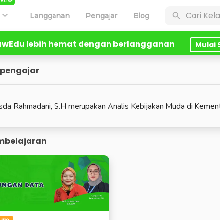
House
n
Langganan
Pengajar
Blog
lawEdu lebih hemat dengan berlangganan
Mulai
 pengajar
sda Rahmadani, S.H merupakan Analis Kebijakan Muda di Kemente
mbelajaran
ium