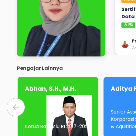
Serti
Data 
31
%
Pr
Do
Pengajar Lainnya
Abhan, S.H., M.H.
Aditya 
Senior Asso
Korporasi 
Ketua Bawaslu RI 2017-2022
& Aquititio