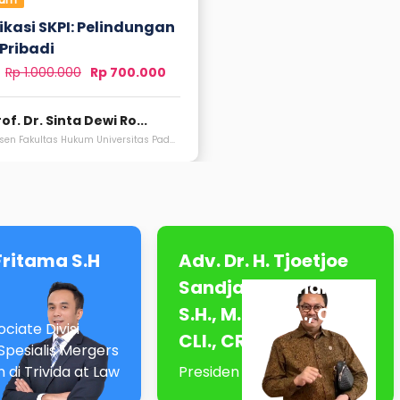
fikasi SKPI: Pelindungan
Pribadi
Rp
1.000.000
Rp 700.000
of. Dr. Sinta Dewi Ro...
sen Fakultas Hukum Universitas Pad...
Fritama S.H
Adv. Dr. H. Tjoetjoe
Sandjaja Hernanto,
S.H., M.H., CLA., CIL.,
ciate Divisi
CLI., CRA.
Spesialis Mergers
n di Trivida at Law
Presiden KAI