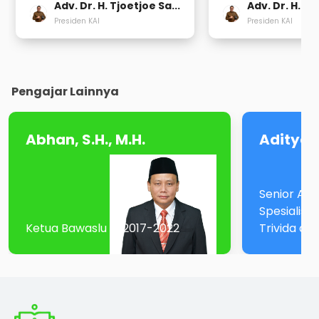
Adv. Dr. H. Tjoetjoe Sa...
Adv. Dr. H. Tj
Presiden KAI
Presiden KAI
Pengajar Lainnya
Abhan, S.H., M.H.
Aditya 
Senior Ass
Spesialis M
Ketua Bawaslu RI 2017-2022
Trivida at