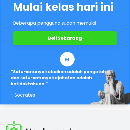
Mulai kelas hari ini
Beberapa pengguna sudah memulai
Beli Sekarang
“Satu-satunya kebaikan adalah pengetahuan
dan satu-satunya kejahatan adalah
ketidaktahuan.”
- Socrates