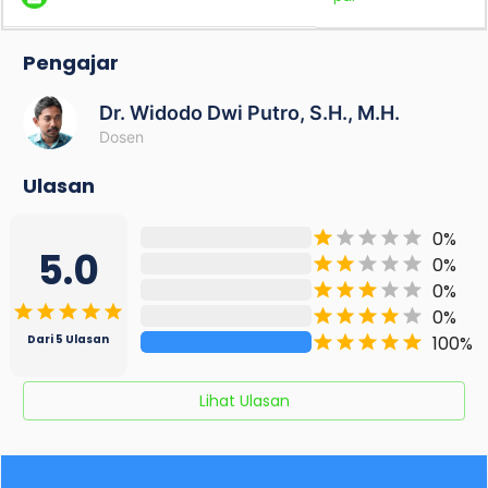
Pengajar
Dr. Widodo Dwi Putro, S.H., M.H.
Dosen
Ulasan
0
%
5.0
0
%
0
%
0
%
100
%
Dari
5
Ulasan
Lihat Ulasan