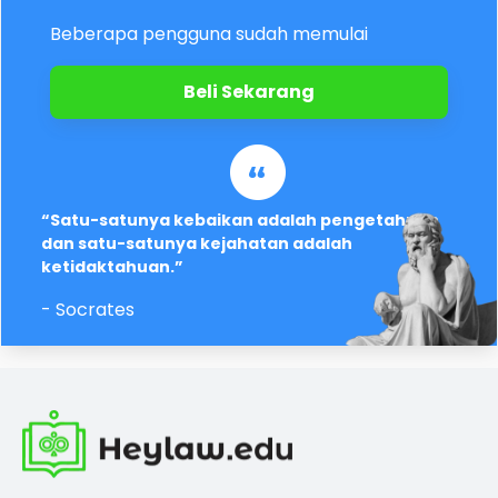
Beberapa pengguna sudah memulai
Beli Sekarang
“Satu-satunya kebaikan adalah pengetahuan
dan satu-satunya kejahatan adalah
ketidaktahuan.”
- Socrates