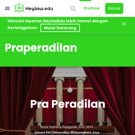
Masuk
Promosi
Nikmati layanan HeylawEdu lebih hemat dengan
berlangganan
Mulai Sekarang
Kelas
Praperadilan
Praperadilan