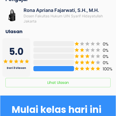
Rona Apriana Fajarwati, S.H., M.H.
Dosen Fakultas Hukum UIN Syarif Hidayatullah
Jakarta
Ulasan
0
%
5.0
0
%
0
%
0
%
100
%
Dari
3
Ulasan
Lihat Ulasan
Mulai kelas hari ini