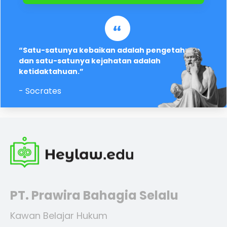
“Satu-satunya kebaikan adalah pengetahuan
dan satu-satunya kejahatan adalah
ketidaktahuan.”
- Socrates
PT. Prawira Bahagia Selalu
Kawan Belajar Hukum