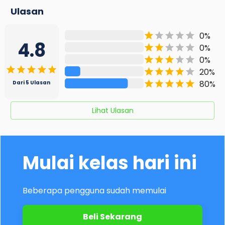
Ulasan
0
%
4.8
0
%
0
%
20
%
80
%
Dari
5
Ulasan
Lihat Ulasan
Mulai kelas hari ini
Beberapa pengguna sudah memulai
Beli Sekarang