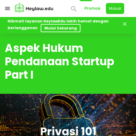
Masuk
Promosi
Nikmati layanan HeylawEdu lebih hemat dengan
berlangganan
Mulai Sekarang
Kelas
Aspek Hukum Pendanaan Startup Part I
Aspek Hukum
Pendanaan Startup
Part I