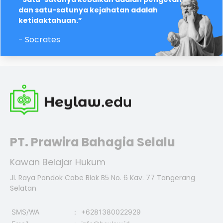
dan satu-satunya kejahatan adalah
ketidaktahuan.”
- Socrates
PT. Prawira Bahagia Selalu
Kawan Belajar Hukum
Jl. Raya Pondok Cabe Blok B5 No. 6 Kav. 77 Tangerang
Selatan
SMS/WA
:
+6281380022929