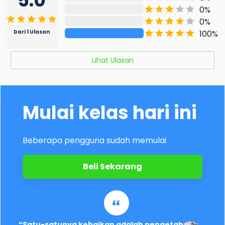
5.0
0
%
0
%
100
%
Dari
1
Ulasan
Lihat Ulasan
Mulai kelas hari ini
Beberapa pengguna sudah memulai
Beli Sekarang
“Satu-satunya kebaikan adalah pengetahuan