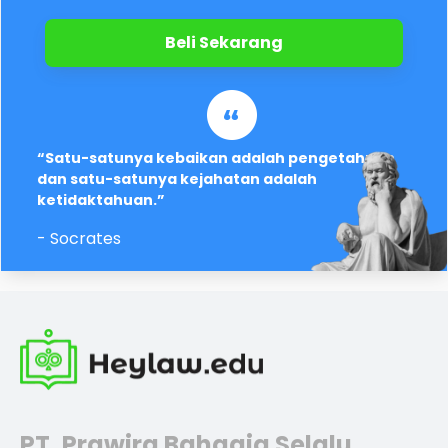
Beli Sekarang
“Satu-satunya kebaikan adalah pengetahuan
dan satu-satunya kejahatan adalah
ketidaktahuan.”
- Socrates
PT. Prawira Bahagia Selalu