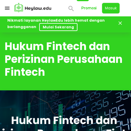
Masuk
Promosi
Nikmati layanan HeylawEdu lebih hemat dengan
berlangganan
Mulai Sekarang
Kelas
Hukum Fintech dan Perizinan Perusahaan Fintech
Hukum Fintech dan
Perizinan Perusahaan
Fintech