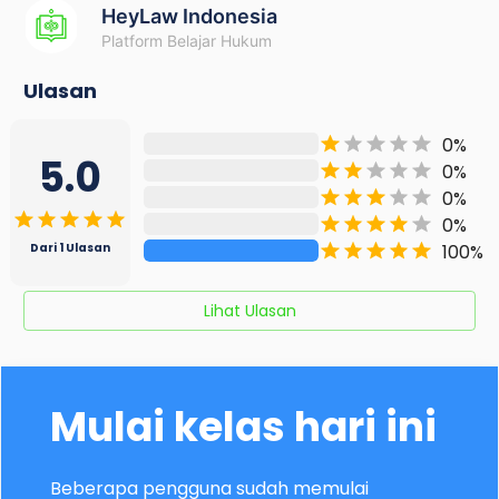
HeyLaw Indonesia
Platform Belajar Hukum
Ulasan
0
%
5.0
0
%
0
%
0
%
100
%
Dari
1
Ulasan
Lihat Ulasan
Mulai kelas hari ini
Beberapa pengguna sudah memulai