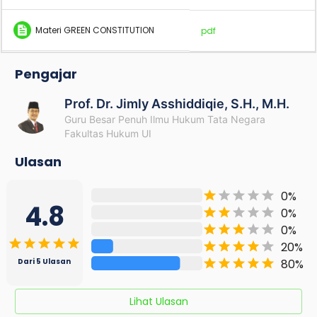
Materi GREEN CONSTITUTION
pdf
Pengajar
Prof. Dr. Jimly Asshiddiqie, S.H., M.H.
Guru Besar Penuh Ilmu Hukum Tata Negara
Fakultas Hukum UI
Ulasan
0
%
4.8
0
%
0
%
20
%
80
%
Dari
5
Ulasan
Lihat Ulasan