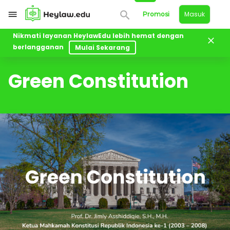
Masuk
Promosi
Nikmati layanan HeylawEdu lebih hemat dengan
berlangganan
Mulai Sekarang
Kelas
Green Constitution
Green Constitution