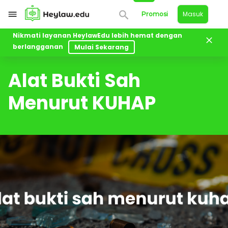
Masuk
Promosi
Nikmati layanan HeylawEdu lebih hemat dengan
berlangganan
Mulai Sekarang
Kelas
Alat Bukti Sah Menurut KUHAP
Alat Bukti Sah
Menurut KUHAP