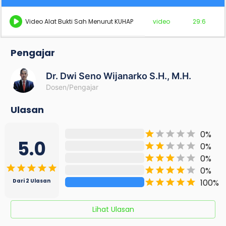
Video Alat Bukti Sah Menurut KUHAP
video
29:6
Pengajar
Dr. Dwi Seno Wijanarko S.H., M.H.
Dosen/Pengajar
Ulasan
0
%
5.0
0
%
0
%
0
%
100
%
Dari
2
Ulasan
Lihat Ulasan